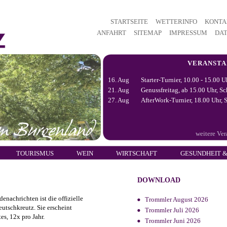
STARTSEITE
WETTERINFO
KONTA
ANFAHRT
SITEMAP
IMPRESSUM
DA
VERANST
16. Aug
Starter-Turnier, 10.00 - 15.00 U
21. Aug
Genussfreitag, ab 15.00 Uhr, Sc
27. Aug
AfterWork-Turnier, 18.00 Uhr, S
weitere Ve
TOURISMUS
WEIN
WIRTSCHAFT
GESUNDHEIT &
DOWNLOAD
nachrichten ist die offizielle
Trommler August 2026
tschkreutz. Sie erscheint
Trommler Juli 2026
s, 12x pro Jahr.
Trommler Juni 2026