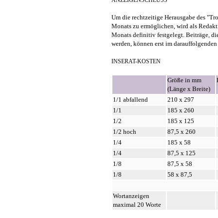
ANZEIGENSCHLUSS
Um die rechtzeitige Herausgabe des "Tr
Monats zu ermöglichen, wird als Redakti
Monats definitiv festgelegt. Beiträge, d
werden, können erst im darauffolgenden
INSERAT-KOSTEN
Größe in mm
(Länge x Breite)
1/1 abfallend
210 x 297
1/1
185 x 260
1/2
185 x 125
1/2 hoch
87,5 x 260
1/4
185 x 58
1/4
87,5 x 125
1/8
87,5 x 58
1/8
58 x 87,5
Wortanzeigen
maximal 20 Worte