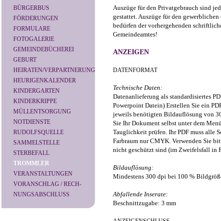
Auszüge für den Privatgebrauch sind jed
BÜRGERBUS
gestattet. Auszüge für den gewerblichen
FÖRDERUNGEN
bedürfen der vorhergehenden schriftli
FORMULARE
Gemeindeamtes!
FOTOGALERIE
GEMEINDEBÜCHEREI
ANZEIGEN
GEBURT
HEIRATEN/VERPARTNERUNG
DATENFORMAT
HEURIGENKALENDER
Technische Daten:
KINDERGARTEN
Datenanlieferung als standardisiertes P
KINDERKRIPPE
Powerpoint Datein) Erstellen Sie ein P
MÜLLENTSORGUNG
jeweils benötigten Bildauflösung von 3
NOTDIENSTE
Sie Ihr Dokument selbst unter dem Menü
Tauglichkeit prüfen. Ihr PDF muss alle 
RUDOLFSQUELLE
Farbraum nur CMYK. Verwenden Sie bitte
SAMMELSTELLE
nicht geschützt sind (im Zweifelsfall in 
STERBEFALL
TROMMLER
Bildauflösung:
VERANSTALTUNGEN
Mindestens 300 dpi bei 100 % Bildgröß
VORANSCHLAG / RECH-
Abfallende Inserate:
NUNGSABSCHLUSS
Beschnittzugabe: 3 mm