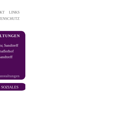
KT
LINKS
TENSCHUTZ
ALTUNGEN
hr, Sandtreff
haflerhof
andtreff
ranstaltungen
 SOZIALES