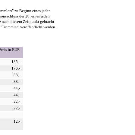
ommlers" zu Beginn eines jeden
onsschluss der 20. eines jeden
ie nach diesem Zeitpunkt gebracht
 "Trommler" veröffentlicht werden.
Preis in EUR
185,-
176,-
88,-
88,-
44,-
44,-
22,-
22,-
12,-