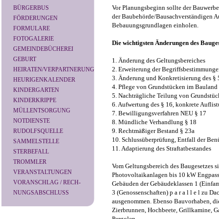
Vor Planungsbeginn sollte der Bauwerber,
BÜRGERBUS
der Baubehörde/Bausachverständigen Au
FÖRDERUNGEN
Bebauungsgrundlagen einholen.
FORMULARE
FOTOGALERIE
Die wichtigsten Änderungen des Bauges
GEMEINDEBÜCHEREI
GEBURT
1. Änderung des Geltungsbereiches
2. Erweiterung der Begriffsbestimmung
HEIRATEN/VERPARTNERUNG
3. Änderung und Konkretisierung des §
HEURIGENKALENDER
4. Pflege von Grundstücken im Bauland
KINDERGARTEN
5. Nachträgliche Teilung von Grundstü
KINDERKRIPPE
6. Aufwertung des § 16, konkrete Aufli
MÜLLENTSORGUNG
7. Bewilligungsverfahren NEU § 17
NOTDIENSTE
8. Mündliche Verhandlung § 18
9. Rechtmäßiger Bestand § 23a
RUDOLFSQUELLE
10. Schlussüberprüfung, Entfall der Ben
SAMMELSTELLE
11. Adaptierung des Straftatbestandes
STERBEFALL
TROMMLER
Vom Geltungsbereich des Baugesetzes s
VERANSTALTUNGEN
Photovoltaikanlagen bis 10 kW Engpassle
VORANSCHLAG / RECH-
Gebäuden der Gebäudeklassen 1 (Einfami
3 (Genossenschaften) p a r a l l e l zu D
NUNGSABSCHLUSS
ausgenommen. Ebenso Bauvorhaben, die 
Zierbrunnen, Hochbeete, Grillkamine, Ga
Pergolen.