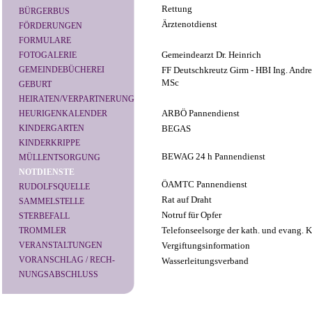
Rettung
BÜRGERBUS
Ärztenotdienst
FÖRDERUNGEN
FORMULARE
Gemeindearzt Dr. Heinrich
FOTOGALERIE
GEMEINDEBÜCHEREI
FF Deutschkreutz Girm - HBI Ing. And
MSc
GEBURT
HEIRATEN/VERPARTNERUNG
ARBÖ Pannendienst
HEURIGENKALENDER
KINDERGARTEN
BEGAS
KINDERKRIPPE
BEWAG 24 h Pannendienst
MÜLLENTSORGUNG
NOTDIENSTE
ÖAMTC Pannendienst
RUDOLFSQUELLE
Rat auf Draht
SAMMELSTELLE
Notruf für Opfer
STERBEFALL
Telefonseelsorge der kath. und evang. K
TROMMLER
VERANSTALTUNGEN
Vergiftungsinformation
VORANSCHLAG / RECH-
Wasserleitungsverband
NUNGSABSCHLUSS