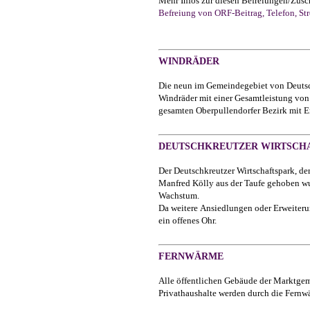
Mehr Infos zur diesen Befreiungen/Zusch
Befreiung von ORF-Beitrag, Telefon, Stro
WINDRÄDER
Die neun im Gemeindegebiet von Deuts
Windräder mit einer Gesamtleistung von
gesamten Oberpullendorfer Bezirk mit E
DEUTSCHKREUTZER WIRTSCH
Der Deutschkreutzer Wirtschaftspark, de
Manfred Kölly aus der Taufe gehoben wur
Wachstum.
Da weitere Ansiedlungen oder Erweiteru
ein offenes Ohr.
FERNWÄRME
Alle öffentlichen Gebäude der Marktgem
Privathaushalte werden durch die Fernw