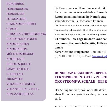
BÜRGERBUS
96 Prozent unserer KundInnen sind mit 
FÖRDERUNGEN
Samariterbundes sehr zufrieden. Besonde
FORMULARE
RettungssanitäterInnen die Notrufe en
FOTOGALERIE
sekundenschnell einschätzen können.
GEMEINDEBÜCHEREI
Der Samariterbund bietet neben dem Notrufsys
GEBURT
Notrufsystem, das mittels GPS-Ortung den gen
HEIRATEN/VERPARTNERUNG
jederzeit anzeigen kann und somit das perfekte 
24 Stunden, 365
Tage
im Jahr kann so z
HEURIGENKALENDER
des Samariterbunds falls nötig, Hilfe 
KINDERGARTEN
unter:
KINDERKRIPPE
Samariterbund Burgenland, Tel
efon
+43
MÜLLENTSORGUNG
(0)
2618-62082-109, E-Mail:
heimnotruf.bg
NOTDIENSTE
RUDOLFSQUELLE
SAMMELSTELLE
RUNDFUNKGEBÜHREN - BEFREI
STERBEFALL
FERNSPRECHENTGELT - ZUSCH
TROMMLER
ÖKOSTROMPAUSCHALE - BEFR
VERANSTALTUNGEN
VORANSCHLAG / RECH-
Der Antrag für eine, zwei oder alle drei
NUNGSABSCHLUSS
eines Formulars gestellt werden, dem v
sind.