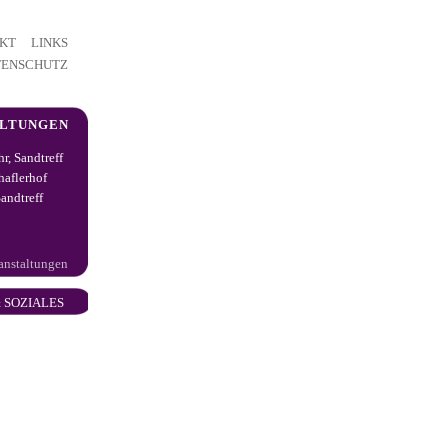
KT
LINKS
TENSCHUTZ
ALTUNGEN
hr, Sandtreff
haflerhof
andtreff
ranstaltungen
 SOZIALES