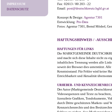
Fax: 02613 / 80 203 - 22
IMPRESSUM
Email:
post@deutschkreutz.bgld.gv.at
DATENSCHUTZ
Konzept & Design:
Agentur 7301
Entwicklung:
Pro-Data
Fotos: Agentur 7301, Bernd Möderl, Geme
HAFTUNGSHINWEIS / -AUSSCH
HAFTUNGEN FÜR LINKS
Die MARKTGEMEINDE DEUTSCHKREUTZ dist
und macht sich diese Inhalte nicht zu ei
inhaltlichen Trennung werden alle Links
soweit der Browser dies unterstützt. Al
Kenntnisstand. Für Fehler wird keine Ha
Erreichbarkeit und Aktualität übernomm
URHEBER- UND KENNZEICHENREC
Der Autor (Marktgemeinde Deutschkreutz)
Videosequenzen und Texte zu beachten, 
lizenzfreie Grafiken, Tondokumente, Vi
durch Dritte geschützten Marken- und W
Kennzeichenrechts und den Besitzrechten
Schluss zu ziehen, dass Markenzeichen ni