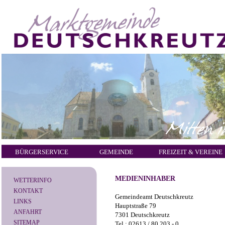
BÜRGERSERVICE
GEMEINDE
FREIZEIT & VEREINE
MEDIENINHABER
WETTERINFO
KONTAKT
Gemeindeamt Deutschkreutz
LINKS
Hauptstraße 79
ANFAHRT
7301 Deutschkreutz
SITEMAP
Tel.: 02613 / 80 203 - 0