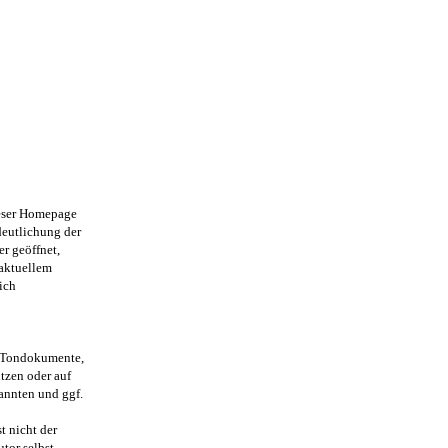
eser Homepage
deutlichung der
r geöffnet,
 aktuellem
ich
, Tondokumente,
tzen oder auf
annten und ggf.
t nicht der
tor selbst