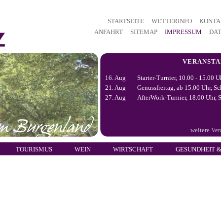
STARTSEITE
WETTERINFO
KONTA
ANFAHRT
SITEMAP
IMPRESSUM
DA
VERANST
16. Aug
Starter-Turnier, 10.00 - 15.00 U
21. Aug
Genussfreitag, ab 15.00 Uhr, Sc
27. Aug
AfterWork-Turnier, 18.00 Uhr, S
weitere Ve
TOURISMUS
WEIN
WIRTSCHAFT
GESUNDHEIT &