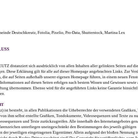
inde Deutschkreutz, Fotolia, Pixelio, Pro-Data, Shutterstock, Martina Lex
LUSS
anziert sich ausdrücklich von allen Inhalten aller gelinkten Seiten auf di
gen. Diese Erklärung gilt für alle auf dieser Homepage angebrachten Links. Zur Ver
, die auf Seiten außerhalb unserer eigenen Homepage führen, in einem neuen Fenste
le Informationen auf diesen Seiten erfolgen nach bestem Wissen und Gewissen sowie
ftung übernommen. Ebenso wird für die angeführten Links keine Garantie hinsichtl
en.
HT
 ist bestrebt, in allen Publikationen die Urheberrechte der verwendeten Grafiken
von ihm selbst erstellte Grafiken, Tondokumente, Videosequenzen und Texte zu nu
deosequenzen und Texte zurückzugreifen. Alle innerhalb des Internetangebotes gen
arenzeichen unterliegen uneingeschränkt den Bestimmungen des jeweils gültigen
 der jeweiligen eingetragenen Eigentümer. Allein aufgrund der bloßen Nennung is
cht durch Rechte Dritter geschützt sind! Das Copyright für veröffentlichte, vom Au