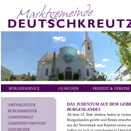
BÜRGERSERVICE
GEMEINDE
FREIZEIT & VEREINE
DAS JUDENTUM AUF DEM GEBI
AMTSSIGNATUR
BURGENLANDES
BÜRGERMEISTER
Ab dem 14. Jhdt. dürften Juden in viel
GEMEINDERAT
Burgenlandes gelebt und Besitz erworbe
GEMEINDEVORSTAND
aus der Steiermark und Kärnten sowie 
GESCHICHTE
ließen sie sich in verschiedenen Ortscha