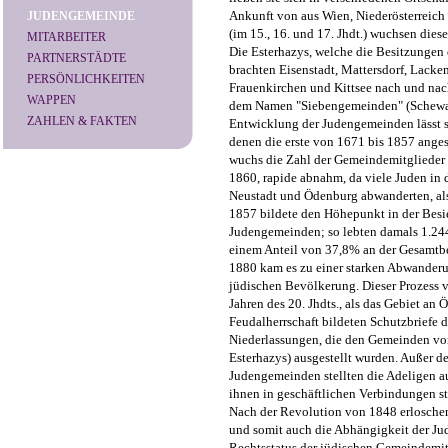
Ankunft von aus Wien, Niederösterreic
JUDENGEMEINDE
(im 15., 16. und 17. Jhdt.) wuchsen di
MITARBEITER
Die Esterhazys, welche die Besitzunge
PARTNERSTÄDTE
brachten Eisenstadt, Mattersdorf, Lacke
PERSÖNLICHKEITEN
Frauenkirchen und Kittsee nach und nach
WAPPEN
dem Namen "Siebengemeinden" (Schewa 
ZAHLEN & FAKTEN
Entwicklung der Judengemeinden lässt si
denen die erste von 1671 bis 1857 anges
wuchs die Zahl der Gemeindemitglieder s
1860, rapide abnahm, da viele Juden in 
Neustadt und Ödenburg abwanderten, als
1857 bildete den Höhepunkt in der Besi
Judengemeinden; so lebten damals 1.244
einem Anteil von 37,8% an der Gesamtb
1880 kam es zu einer starken Abwander
jüdischen Bevölkerung. Dieser Prozess 
Jahren des 20. Jhdts., als das Gebiet an Ös
Feudalherrschaft bildeten Schutzbriefe d
Niederlassungen, die den Gemeinden von
Esterhazys) ausgestellt wurden. Außer d
Judengemeinden stellten die Adeligen a
ihnen in geschäftlichen Verbindungen st
Nach der Revolution von 1848 erloschen
und somit auch die Abhängigkeit der Ju
Rechtsstatus der jüdischen Gemeindemi