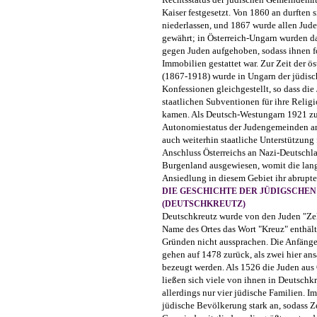
Kaiser festgesetzt. Von 1860 an durften 
niederlassen, und 1867 wurde allen Jud
gewährt; in Österreich-Ungarn wurden da
gegen Juden aufgehoben, sodass ihnen f
Immobilien gestattet war. Zur Zeit der ö
(1867-1918) wurde in Ungarn der jüdisc
Konfessionen gleichgestellt, so dass di
staatlichen Subventionen für ihre Relig
kamen. Als Deutsch-Westungarn 1921 zu
Autonomiestatus der Judengemeinden an
auch weiterhin staatliche Unterstützung 
Anschluss Österreichs an Nazi-Deutschl
Burgenland ausgewiesen, womit die lang
Ansiedlung in diesem Gebiet ihr abrupte
DIE GESCHICHTE DER JÜDIGSCHE
(DEUTSCHKREUTZ)
Deutschkreutz wurde von den Juden "Zelem" (bzw. Zehlem) genannt, da der Name des Ortes das Wort "Kreuz" enthält, welches die Juden aus religiösen Gründen nicht aussprachen. Die Anfänge der Zelemer Judengemeinde gehen auf 1478 zurück, als zwei hier ansässige jüdische Handwerker bezeugt werden. Als 1526 die Juden aus Ödenburg ausgewiesen wurden, ließen sich viele von ihnen in Deutschkreutz nieder; 1560 zählte man hier allerdings nur vier jüdische Familien. Im 18. und 19. Jhdt. wuchs die jüdische Bevölkerung stark an, sodass Zelem 1857 mit 1.244 Gemeindemitgliedern die größte unter den "Siebengemeinden" war. Die Esterhazys sahen in den Juden vor allem Partner beim Wiederaufbau ihrer in den Türkenkriegen verwüsteten Besitzungen. Als im Jahre 1670 Kaiser Leopold I. die Juden aus Wien, Niederösterreich und den ungarischen Grenzgebieten ausweisen ließ, wurde den Vertriebenen trotzdem gestattet, sich in den Esterhazyschen Gebieten niederzulassen. Damals wurde auch der Grundstein für Zelem gelegt. Am 14. Sept. 1671 ließen sich in Deutschkreutz 28 jüdische Familien nieder. Damals stand der Ort allerdings noch im Besitz des Grafen Franz III. Nadasdy, der am 30. April desselben Jahres nach einer Verschwörung in Wien hingerichtet worden war. Im Jahre 1676 ging Deutschkreutz in den Besitz von Paul Esterhazy über. Die jüdische Ansiedlung wurde durch einen am 18. Februar 1699 mit der christlichen Bevölkerung ausgehandelten Vertrag geregelt. Die "Creutzer Judenschaft" hatte demnach 118 fl. (Gulden) zu zahlen. 1701 wurde ein Vertrag mit der Familie Esterhazy unterzeichnet, der den Juden den Erwerb von Häusern von Christen bestätigte sowie die zu entrichtenden Zahlungen festlegte. Michael Esterhazy stellte den Deutschkreutzer Juden am 26. März 1720 einen Schutzbrief aus, der bestätigte, dass die hiesigen Gemeindemitglieder das Ansiedlungsrecht und den Status als Schutzjuden hatten, das heißt, das Leben und der Besitz der Juden wurden vor jeglichen Übergriffen geschützt. Es sind auch Privilegien auf dem wirtschaftlichen Sektor darin enthalten; außerdem wird den Juden erlaubt, eine eigene Fleischbank und eine Brauerei zu eröffnen. Der Zuzug von Juden unterlag keiner Behinderung, und sie konnten ohne jede Einschränkung heiraten, was nicht überall selbstverständlich war. In religiösen Belangen besaß die Gemeinde vollkommene Autonomie. Die Juden durften einen Rabbiner und einen Vorbeter wählen, eine Synagoge bauen (1747) und einen Friedhof (1759) anlegen. Auch die politische Autonomie wurde ihnen zugestanden. Sie konnten, ihren Bräuchen gemäß, einen Gemeindevorsteher sowie einen Gemeindevorstand wählen. Sie erhielten sogar das Recht, eine eigene jüdische Polizei aufzustellen. Tatsächlich wird schon aus der Volkszählung des Jahres 1725 ersichtlich, dass die Judengemeinde über öffentliche Einrichtungen verfügte. An der Spitze der politischen Vertretung stand der Judenrichter oder "Iudex". Er wurde von den Gemeindemitgliedern gewählt, brauchte jedoch die Bestätigung durch den Fürsten Esterhazy. Die Gemeindeleitung rekrutierte auch Feuerwehrzüge, führte die Einwohner-, Hochzeits- und Sterbelisten, sorgte für die Erziehung der jungen Generation, die Beilegung von internen Streitigkeiten, die Krankenpflege sowie die Beisetzung der Verstorbenen. Darüber hinaus hatte sie die Aufsicht über die Synagoge, den Rabbiner, das Haus der Gemeindeversammlung und die jüdischen Fleischbänke inne. Ihr unterstanden auch die auf freiwilliger Basis gegründeten Organisationen wie die "Chevra Kadischa" (Begräbnisverein). Anlässlich des Neujahrstages, des Osterfestes und am Martini-Tag überbrachten die Judengemeinden miteinander der Fürstenfamilie und den Beamten Geschenke, und zwar gemästete Gänse, zehn Orangen und zehn Zitronen (für die damalige Zeit ein großer Luxus); 1749 brachte Zelem dafür eine Summe von 40 fl. auf. Als 1731 Paul Anton Esterhazy die Herrschaft übernahm, kam es zu ernsten Problemen. Seine feindselige Haltung gegenüber den Juden machte sich auch bei seiner Beamtenschaft bemerkbar. Der Verband der "Siebengemeinden" wandte sich mit einer Beschwerde sogar an Kaiser Karl VI., der die esterhazysche Verwaltung aufforderte, die in den Schutzbriefen genannten Paragraphen strikte einzuhalten. In der Anfangsphase der Deutschkreutzer Judengemeinde wuchs die Bevölkerung von 28 Familien im Jahre 1672 auf 47 im Jahre 1725, 54 im Jahre 1735 und 70 im Jahre 1749. Die ersten ansässigen Juden gehörten der oberen Vermögensklasse an. Zur kaufmännischen Oberschicht zählten auch die Viehhändler. Aus dem Kontakt mit Viehhändlern und Fleischhauern resultierte der Handel mit Häuten und Leder. Die Juden waren auch Weinhändler. Der Weinhandel hatte die Form von Kreditgeschäften: Die Weinbauern bekamen eine Vorauszahlung in Form eines Darlehens mit Zinsen, das bei der nächsten Weinlese zurückzuzahlen war. Dem kaufmännischen Mittelstand gehörten Tuch- und Stoffhändler an. Deutschkreutz gewann als Handelszentrum an Bedeutung, als Ödenburg wegen seiner hohen Schulden das Recht verlor, Markttage abzuhalten (Anfang des 18. Jhdts.). Ab dieser Zeit bis vor dem Zweiten Weltkrieg gab es in Deutschkreutz zweimal wöchentlich einen Obst- und Gemüsemarkt, der auch Juden die Möglichkeit bot, sich wirtschaftlich zu betätigen. Bemerkenswert ist auch die Tatsache, dass Deutschkreutzer Juden in den nahegelegenen Städten Wien, Wr. Neusta