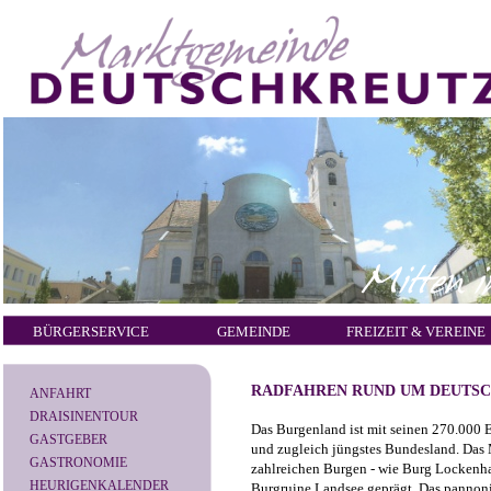
BÜRGERSERVICE
GEMEINDE
FREIZEIT & VEREINE
RADFAHREN RUND UM DEUTS
ANFAHRT
DRAISINENTOUR
Das Burgenland ist mit seinen 270.000 E
GASTGEBER
und zugleich jüngstes Bundesland. Das M
GASTRONOMIE
zahlreichen Burgen - wie Burg Lockenha
HEURIGENKALENDER
Burgruine Landsee geprägt. Das pannon