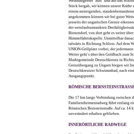
Weinbaugebiet "Biri" und auf das Schlos
Stück bergab, wir können unsere Kräfte
einem ansteigenden, staudenbestanden
angekommen können wir bei guter Wette
jenseits der ungarischen Grenze erkennen
der weinlaubumrankten Dreifaltigkeissä
Bienendorf, von dort geht es weiter übe
Himmelfahrtskapelle. Unmittelbar danac
talwärts in Richtung Schloss. Auf dem
UNION-Grillplatz vorbei, der jedermann 
Weiter geht`s über den Goldbach zum Sc
Marktgemeinde Deutschkreutz in Richt
Grenzübergang zu Ungarn biegen wir li
Deutschkreutzer Schwimmbad, nach ein
Ausgangspunkt.
RÖMISCHE BERNSTEINSTRASSE 
Die 17 km lange Verbindung zwischen 
Familienthermenradweg führt entlang ein
Römischen Bernsteinstraße. Auf ca. 14 k
unverändert erhalten geblieben.
INNERÖRTLICHE RADWEGE