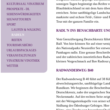
sonnigen Tagen begünstigt das Reifen 
KULTURSAAL VINATRIUM
Blaufränkischland ist mit dem Auto über
PROSPEKTE - DL
erreichen. Seine sanfthügelige Landschaf
SEHENSWÜRDIGKEITEN
markierte und sichere Feld-, Güter- un
SEGWAYTOUREN
Tour mit der ganzen Familie ein.
SPORT
LAUFEN & WALKING
RADL'N INS BENACHBARTE UN
RADELN
Vom Grenzübergang Deutschkreutz führt
REITEN
Balf. Von hier können Sie auf einer wen
TOURISMUSBÜRO
des Nationalparks Neusiedler See entwe
URLAUBSPACKAGES
Pamhagen radln. Eine genaue Beschrei
VERANSTALTUNGEN
und der zahlreichen innerörtlichen Radwe
VINATRIUM VINOTHEK
kleinen Vorgeschmack auf Ihre Radtour 
WETTER
RADWANDERWEG B40
Der Radwanderweg B 40 führt auf 38 Ki
abwechslungsreiche, sanfthügelige Lands
Rundkurs. Wir beginnen die Beschreibu
Deutschkreutz, nahe der ungarischen Sta
Neckenmarkt. Auf der rechten Seite zei
mit der Weingartenkapelle von seiner sc
Südhang des Ödenburger Gebirges. Hier r
Klima, eine Traube von besonderer Quali