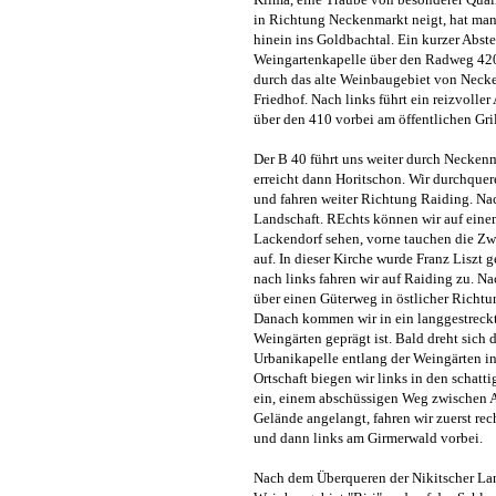
in Richtung Neckenmarkt neigt, hat ma
hinein ins Goldbachtal. Ein kurzer Abste
Weingartenkapelle über den Radweg 420.
durch das alte Weinbaugebiet von Necke
Friedhof. Nach links führt ein reizvoll
über den 410 vorbei am öffentlichen Gri
Der B 40 führt uns weiter durch Neckenm
erreicht dann Horitschon. Wir durchque
und fahren weiter Richtung Raiding. Nach
Landschaft. REchts können wir auf ein
Lackendorf sehen, vorne tauchen die Z
auf. In dieser Kirche wurde Franz Liszt 
nach links fahren wir auf Raiding zu. Na
über einen Güterweg in östlicher Richtu
Danach kommen wir in ein langgestreckt
Weingärten geprägt ist. Bald dreht sich d
Urbanikapelle entlang der Weingärten in
Ortschaft biegen wir links in den schat
ein, einem abschüssigen Weg zwischen 
Gelände angelangt, fahren wir zuerst re
und dann links am Girmerwald vorbei.
Nach dem Überqueren der Nikitscher Land