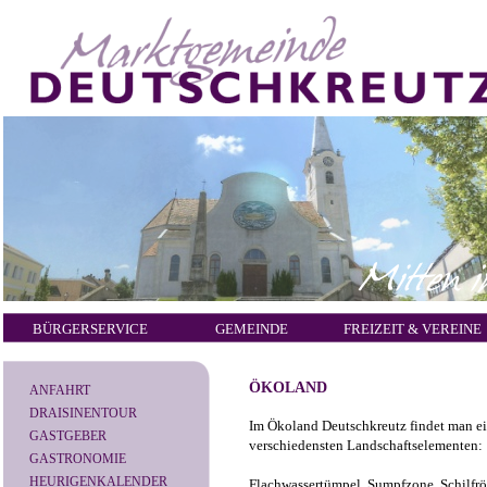
BÜRGERSERVICE
GEMEINDE
FREIZEIT & VEREINE
ÖKOLAND
ANFAHRT
DRAISINENTOUR
Im Ökoland Deutschkreutz findet man ei
GASTGEBER
verschiedensten Landschaftselementen:
GASTRONOMIE
HEURIGENKALENDER
Flachwassertümpel, Sumpfzone, Schilfrö