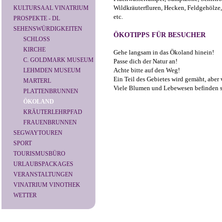
Wildkräuterfluren, Hecken, Feldgehölze,
KULTURSAAL VINATRIUM
etc.
PROSPEKTE - DL
SEHENSWÜRDIGKEITEN
ÖKOTIPPS FÜR BESUCHER
SCHLOSS
KIRCHE
Gehe langsam in das Ökoland hinein!
C. GOLDMARK MUSEUM
Passe dich der Natur an!
Achte bitte auf den Weg!
LEHMDEN MUSEUM
Ein Teil des Gebietes wird gemäht, aber v
MARTERL
Viele Blumen und Lebewesen befinden s
PLATTENBRUNNEN
ÖKOLAND
KRÄUTERLEHRPFAD
FRAUENBRUNNEN
SEGWAYTOUREN
SPORT
TOURISMUSBÜRO
URLAUBSPACKAGES
VERANSTALTUNGEN
VINATRIUM VINOTHEK
WETTER