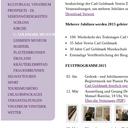
beabsichtigt der Carl Goldmark Verein 
KULTURSAAL VINATRIUM
Veranstaltungen, um mehrere Jubiläen u
PROSPEKTE - DL
Download Vorwort
SEHENSWÜRDIGKEITEN
SCHLOSS
Mehrere Jubiläen werden 2015 gefeier
KIRCHE
C. GOLDMARK MUSEUM
100. Wiederkehr des Todestages Carl
LEHMDEN MUSEUM
35 Jahre Verein Carl Goldmark
MARTERL
30 Jahre Carl Goldmark Musikschule
PLATTENBRUNNEN
Erstmalige Veröffentlichung der Biog
ÖKOLAND
KRÄUTERLEHRPFAD
FESTPROGRAMM 2015
FRAUENBRUNNEN
02. Jän
Gedenk– und Jubiläumsvera
SEGWAYTOUREN
Begleitmusik mit Pianist Pa
SPORT
Carl Goldmark feierlich gee
TOURISMUSBÜRO
12. Mär
Ausstellung und Gesang Dv
URLAUBSPACKAGES
Shmuel Barzilai, 19 Uhr, Vi
Über die Vernissage (PDF)
VERANSTALTUNGEN
VINATRIUM VINOTHEK
WETTER