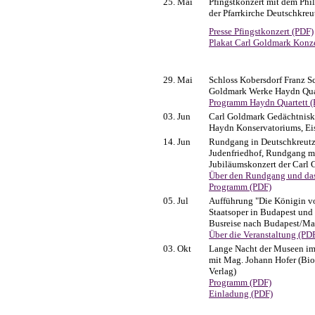
25. Mai
Pfingstkonzert mit dem Phi
der Pfarrkirche Deutschkreu
Presse Pfingstkonzert (PDF)
Plakat Carl Goldmark Konz
29. Mai
Schloss Kobersdorf Franz S
Goldmark Werke Haydn Quar
Programm Haydn Quartett (
03. Jun
Carl Goldmark Gedächtnisko
Haydn Konservatoriums, Ei
14. Jun
Rundgang in Deutschkreutz 
Judenfriedhof, Rundgang mit
Jubiläumskonzert der Carl
Über den Rundgang und das
Programm (PDF)
05. Jul
Aufführung "Die Königin v
Staatsoper in Budapest und
Busreise nach Budapest/Mar
Über die Veranstaltung (PD
03. Okt
Lange Nacht der Museen i
mit Mag. Johann Hofer (Bio
Verlag)
Programm (PDF)
Einladung (PDF)